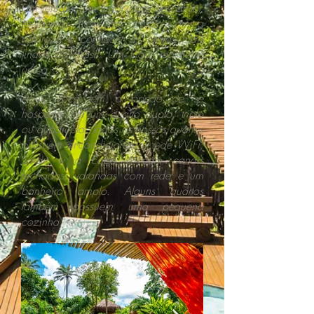
Um refúgio, um lugar para descansar,
se divertir, ficar em contato com a
natureza e conhecer as praias mais
lindas do Brasil. Um lúgar realmente
único.
Aqui, você tem a opção de se
hospedar em um quarto duplo, triplo
ou quádruplo. Todos os nossos quartos
possuem ar-condicionado, rede WiFi,
Smart tv a cabo e com canais
fechados, varandas com rede e um
banheiro amplo. Alguns quartos
também possuem uma pequena
cozinha.