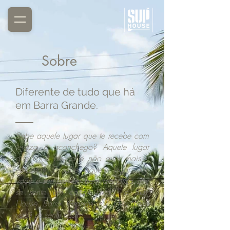
Sobre
Diferente de tudo que há
em Barra Grande.
Sabe aquele lugar que te recebe com
leveza e aconchego? Aquele lugar
que você chega e não quer mais ir
embora? E sabe aquele lugar que
você é sempre tão bem atendido que
se sente em casa? Então, a SUP
House Barra Grande foi feita para
você se sentir assim.