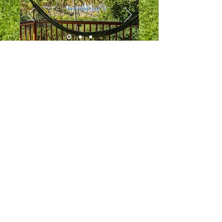
Incrível café da manhã
Café da manhã completo, com
frutas, suco, bolo, tapioca e muito
mais!